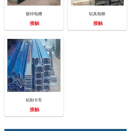
镀锌电槽
铝真相梯
接触
接触
铝制卡车
接触